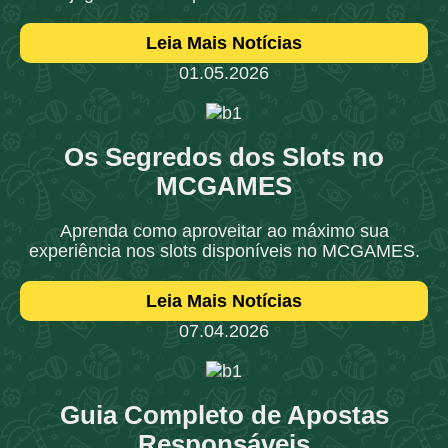
Leia Mais Notícias
01.05.2026
Os Segredos dos Slots no
MCGAMES
Aprenda como aproveitar ao máximo sua
experiência nos slots disponíveis no MCGAMES.
Leia Mais Notícias
07.04.2026
Guia Completo de Apostas
Responsáveis