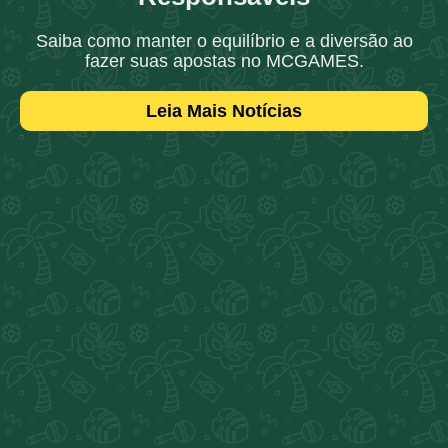
Saiba como manter o equilíbrio e a diversão ao
fazer suas apostas no MCGAMES.
Leia Mais Notícias