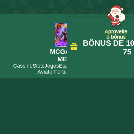
Aproveite
o bônus
BÔNUS DE 100
75
MCGAMES
MENU
Cassino
Slots
Jogos
Esporte
Bônus
Login
Baixar
Aviator
Fortune Tiger
Blog