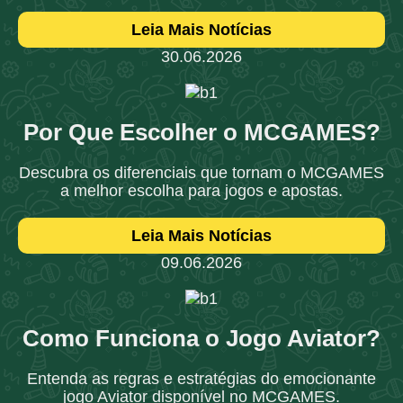
Leia Mais Notícias
30.06.2026
Por Que Escolher o MCGAMES?
Descubra os diferenciais que tornam o MCGAMES
a melhor escolha para jogos e apostas.
Leia Mais Notícias
09.06.2026
Como Funciona o Jogo Aviator?
Entenda as regras e estratégias do emocionante
jogo Aviator disponível no MCGAMES.