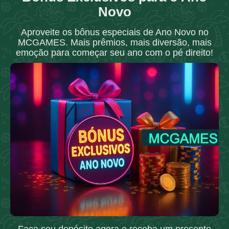
Novo
Aproveite os bônus especiais de Ano Novo no
MCGAMES. Mais prêmios, mais diversão, mais
emoção para começar seu ano com o pé direito!