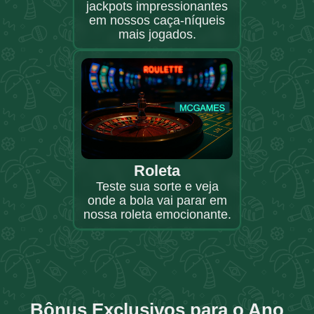
jackpots impressionantes
em nossos caça-níqueis
mais jogados.
Roleta
Teste sua sorte e veja
onde a bola vai parar em
nossa roleta emocionante.
Bônus Exclusivos para o Ano