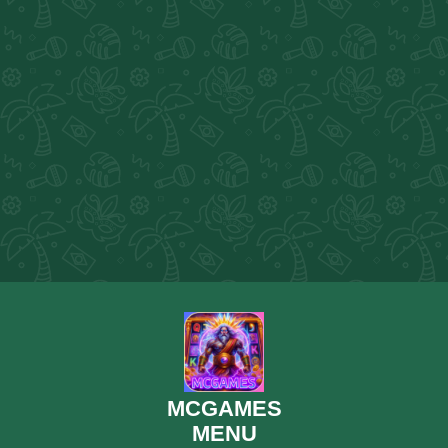
MCGAMES
MENU